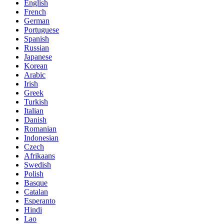
English
French
German
Portuguese
Spanish
Russian
Japanese
Korean
Arabic
Irish
Greek
Turkish
Italian
Danish
Romanian
Indonesian
Czech
Afrikaans
Swedish
Polish
Basque
Catalan
Esperanto
Hindi
Lao