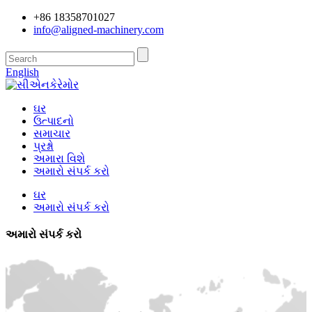
+86 18358701027
info@aligned-machinery.com
English
ઘર
ઉત્પાદનો
સમાચાર
પ્રશ્નો
અમારા વિશે
અમારો સંપર્ક કરો
ઘર
અમારો સંપર્ક કરો
અમારો સંપર્ક કરો