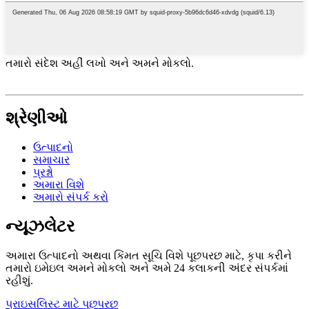
તમારો સંદેશ અહીં લખો અને અમને મોકલો.
શ્રેણીઓ
ઉત્પાદનો
સમાચાર
પ્રશ્નો
અમારા વિશે
અમારો સંપર્ક કરો
ન્યૂઝલેટર
અમારા ઉત્પાદનો અથવા કિંમત સૂચિ વિશે પૂછપરછ માટે, કૃપા કરીને
તમારો ઇમેઇલ અમને મોકલો અને અમે 24 કલાકની અંદર સંપર્કમાં
રહીશું.
પ્રાઇસલિસ્ટ માટે પૂછપરછ