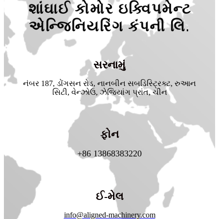
શાંઘાઈ કોમોર ઇક્વિપમેન્ટ
એન્જિનિયરિંગ કંપની લિ.
સરનામું
નંબર 187, ડોંગસન રોડ, નાનબીન સબડિસ્ટ્રિક્ટ, રુઆન
સિટી, વેન્ઝોઉ, ઝેજિયાંગ પ્રાંત, ચીન
ફોન
+86 13868383220
ઈ-મેલ
info@aligned-machinery.com