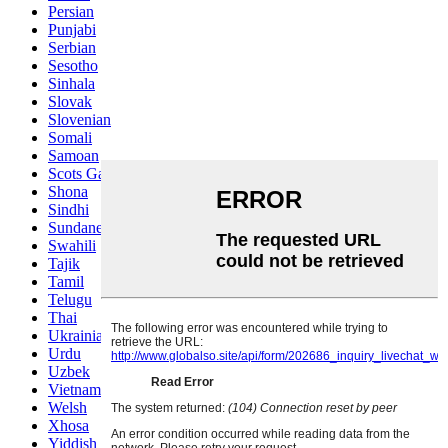
Persian
Punjabi
Serbian
Sesotho
Sinhala
Slovak
Slovenian
Somali
Samoan
Scots Gaelic
Shona
Sindhi
Sundanese
Swahili
Tajik
Tamil
Telugu
Thai
Ukrainian
Urdu
Uzbek
Vietnamese
Welsh
Xhosa
Yiddish