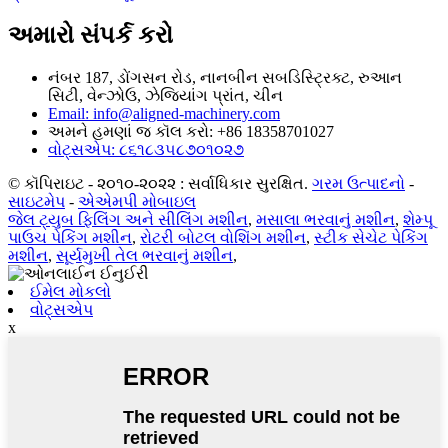
અમારો સંપર્ક કરો
નંબર 187, ડોંગસન રોડ, નાનબીન સબડિસ્ટ્રિક્ટ, રુઆન
સિટી, વેન્ઝોઉ, ઝેજિયાંગ પ્રાંત, ચીન
Email: info@aligned-machinery.com
અમને હમણાં જ કૉલ કરો: +86 18358701027
વોટ્સએપ: ૮૬૧૮૩૫૮૭૦૧૦૨૭
© કૉપિરાઇટ - ૨૦૧૦-૨૦૨૨ : સર્વાધિકાર સુરક્ષિત.
ગરમ ઉત્પાદનો
-
સાઇટમેપ
-
એએમપી મોબાઇલ
જેલ ટ્યુબ ફિલિંગ અને સીલિંગ મશીન
,
મસાલા ભરવાનું મશીન
,
શેમ્પૂ
પાઉચ પેકિંગ મશીન
,
રોટરી બોટલ વોશિંગ મશીન
,
સ્ટીક સેચેટ પેકિંગ
મશીન
,
સૂર્યમુખી તેલ ભરવાનું મશીન
,
ઈમેલ મોકલો
વોટ્સએપ
x