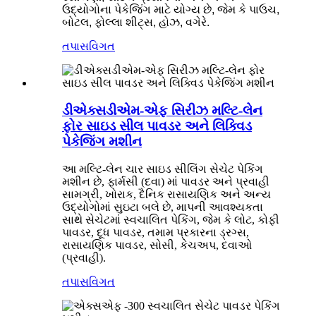
ઉદ્યોગોના પેકેજિંગ માટે યોગ્ય છે, જેમ કે પાઉચ,
બોટલ, ફોલ્લા શીટ્સ, હોઝ, વગેરે.
તપાસ
વિગત
ડીએક્સડીએમ-એફ સિરીઝ મલ્ટિ-લેન
ફોર સાઇડ સીલ પાવડર અને લિક્વિડ
પેકેજિંગ મશીન
આ મલ્ટિ-લેન ચાર સાઇડ સીલિંગ સેચેટ પેકિંગ
મશીન છે, ફાર્મસી (દવા) માં પાવડર અને પ્રવાહી
સામગ્રી, ખોરાક, દૈનિક રાસાયણિક અને અન્ય
ઉદ્યોગોમાં સુઇટા બલે છે, માપની આવશ્યકતા
સાથે સેચેટમાં સ્વચાલિત પેકિંગ, જેમ કે લોટ, કોફી
પાવડર, દૂધ પાવડર, તમામ પ્રકારના ડ્રગ્સ,
રાસાયણિક પાવડર, સોસી, કેચઅપ, દવાઓ
(પ્રવાહી).
તપાસ
વિગત