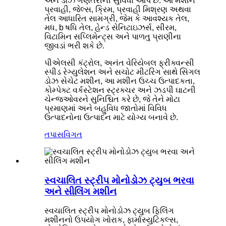
અને ડોઝ ગણતરીની સુવિધા આપે છે. આ મશીન
પ્રવાહી, જેલ્સ, ક્રિમ, પ્રવાહી મિશ્રણ અથવા
તેલ આધારિત સામગ્રી, જેમ કે આવશ્યક તેલ,
મધ, b ષધિ તેલ, હેન્ડ સેનિટાઇઝર્સ, સીરમ,
વિટામિન સપ્લિમેન્ટ્સ અને પાળતુ પ્રાણીના
જીવડાં ભરી શકે છે.
પીએલસી કંટ્રોલ, અનંત વેરિયેબલ ફ્રીક્વન્સી
સ્પીડ રેગ્યુલેશન અને સચોટ મીટરિંગ સાથે સિંગલ
ડોઝ સેચેટ મશીન, આ મશીન ઉચ્ચ ઉત્પાદકતા,
કોમ્પેક્ટ વર્કસ્ટેશન સ્ટ્રક્ચર અને ઝડપી ઘાટની
ચેન્જઓવરને સુનિશ્ચિત કરે છે, જે તેને મોટા
પ્રમાણમાં અને બહુવિધ જાતોમાં વિવિધ
ઉત્પાદનોના ઉત્પાદન માટે યોગ્ય બનાવે છે.
તપાસ
વિગત
સ્વચાલિત સ્ટ્રીપ મોનોડોઝ ટ્યુબ ભરવા
અને સીલિંગ મશીન
સ્વચાલિત સ્ટ્રીપ મોનોડોઝ ટ્યુબ ફિલિંગ
મશીનનો ઉપયોગ ખોરાક, ફાર્માસ્યુટિકલ્સ,