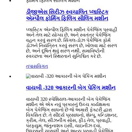
ડીજીએસ સિરીઝ સ્વચાલિત પ્લાસ્ટિક
એમ્પૌલ ફોર્મિંગ ફિલિંગ સીલિંગ મશીન
પ્લાસ્ટિક એમ્પૌલ ફિલિંગ મશીન પેકેજિંગ પ્રવાહી
અને તેલ માટે યોગ્ય છે, અને સ્વતંત્ર પેકેજિંગ
વહન કરવું સરળ છે. સિંગલ-ડોઝ પેકેજિંગ ફોર્મ
ડોઝને નિયંત્રિત કરવું સરળ છે, ખોલવા માટે સરળ
છે, અને દૂષિત થવું સરળ નથી, સમાવિષ્ટોની
સ્વચ્છતા અને સ્થિરતાને સુનિશ્ચિત કરે છે.
તપાસ
વિગત
વાયબી -320 આકારની બેગ પેકિંગ મશીન
વાયબી 320 સ્પેશિયલ-આકારની બેગ પેકેજિંગ
મશીન એ એક નવું પ્રકારનું ઉચ્ચ કાર્યક્ષમતા
બેગ પેકેજિંગ સાધનો છે જે અમારી ફેક્ટરી દ્વારા
વિકસિત છે. તે સૌંદર્ય પ્રસાધનો, શેમ્પૂ, કન્ડિશનર,
ક્રીમ, તેલ, સીઝનીંગ સોસ, ફીડ તેલ, પ્રવાહી,
પરફ્યુમ, જંતુનાશક ઇસી, ચાઇનીઝ દવા,
ઉધરસની ચાસણી અને અન્ય પ્રવાહી પેકેજિંગ