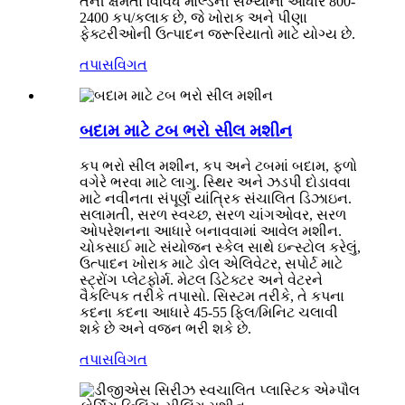
તેની ક્ષમતા વિવિધ મોલ્ડની સંખ્યાના આધારે 800-
2400 કપ/કલાક છે, જે ખોરાક અને પીણા
ફેક્ટરીઓની ઉત્પાદન જરૂરિયાતો માટે યોગ્ય છે.
તપાસ
વિગત
બદામ માટે ટબ ભરો સીલ મશીન
કપ ભરો સીલ મશીન, કપ અને ટબમાં બદામ, ફળો
વગેરે ભરવા માટે લાગુ. સ્થિર અને ઝડપી દોડાવવા
માટે નવીનતા સંપૂર્ણ યાંત્રિક સંચાલિત ડિઝાઇન.
સલામતી, સરળ સ્વચ્છ, સરળ ચાંગઓવર, સરળ
ઓપરેશનના આધારે બનાવવામાં આવેલ મશીન.
ચોકસાઈ માટે સંયોજન સ્કેલ સાથે ઇન્સ્ટોલ કરેલું,
ઉત્પાદન ખોરાક માટે ડોલ એલિવેટર, સપોર્ટ માટે
સ્ટ્રોંગ પ્લેટફોર્મ. મેટલ ડિટેક્ટર અને વેટરને
વૈકલ્પિક તરીકે તપાસો. સિસ્ટમ તરીકે, તે કપના
કદના કદના આધારે 45-55 ફિલ/મિનિટ ચલાવી
શકે છે અને વજન ભરી શકે છે.
તપાસ
વિગત