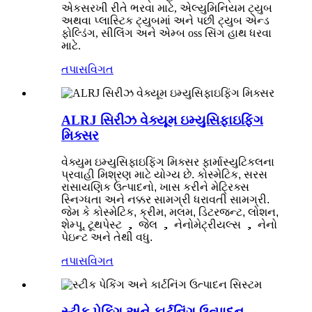
એકસરખી રીતે ભરવા માટે, એલ્યુમિનિયમ ટ્યુબ
અથવા પ્લાસ્ટિક ટ્યુબમાં અને પછી ટ્યુબ એન્ડ
ફોલ્ડિંગ, સીલિંગ અને એમ્બ oss સિંગ હાથ ધરવા
માટે.
તપાસ
વિગત
ALRJ સિરીઝ વેક્યૂમ ઇમ્યુસિફાઇફિંગ
મિક્સર
વેક્યુમ ઇમ્યુસિફાઇફિંગ મિક્સર ફાર્માસ્યુટિકલના
પ્રવાહી મિશ્રણ માટે યોગ્ય છે. કોસ્મેટિક, સરસ
રાસાયણિક ઉત્પાદનો, ખાસ કરીને મેટ્રિક્સ
સ્નિગ્ધતા અને નક્કર સામગ્રી ધરાવતી સામગ્રી.
જેમ કે કોસ્મેટિક, ક્રીમ, મલમ, ડિટરજન્ટ, લોશન,
શેમ્પૂ, ટૂથપેસ્ટ ， જેલ ， નેનોમેટ્રીયલ્સ ， નેનો
પેઇન્ટ અને તેથી વધુ.
તપાસ
વિગત
સ્ટીક પેકિંગ અને કાર્ટનિંગ ઉત્પાદન