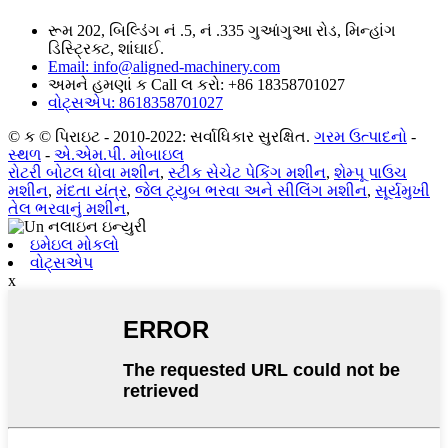
રૂમ 202, બિલ્ડિંગ નં .5, નં .335 ગુઆંગુઆ રોડ, મિન્હાંગ
ડિસ્ટ્રિક્ટ, શાંઘાઈ.
Email: info@aligned-machinery.com
અમને હમણાં ક Call લ કરો: +86 18358701027
વોટ્સએપ: 8618358701027
© ક © પિરાઇટ - 2010-2022: સર્વાધિકાર સુરક્ષિત.
ગરમ ઉત્પાદનો
-
સ્થળ
-
એ.એમ.પી. મોબાઇલ
રોટરી બોટલ ધોવા મશીન
,
સ્ટીક સેચેટ પેકિંગ મશીન
,
શેમ્પૂ પાઉચ
મશીન
,
મંદતા યંત્ર
,
જેલ ટ્યુબ ભરવા અને સીલિંગ મશીન
,
સૂર્યમુખી
તેલ ભરવાનું મશીન
,
ઇમેઇલ મોકલો
વોટ્સએપ
x