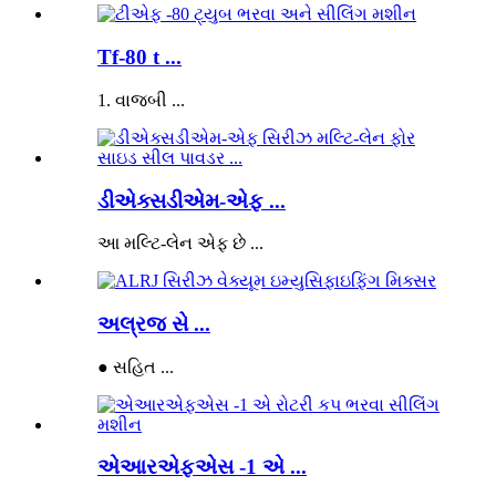
Tf-80 t ...
1. વાજબી ...
ડીએક્સડીએમ-એફ ...
આ મલ્ટિ-લેન એફ છે ...
અલ્રજ સે ...
● સહિત ...
એઆરએફએસ -1 એ ...