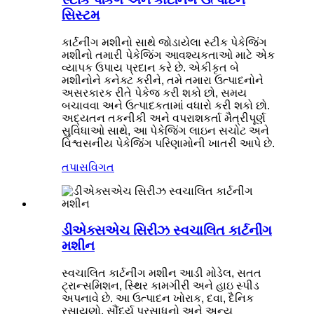
સિસ્ટમ
કાર્ટનીંગ મશીનો સાથે જોડાયેલા સ્ટીક પેકેજિંગ
મશીનો તમારી પેકેજિંગ આવશ્યકતાઓ માટે એક
વ્યાપક ઉપાય પ્રદાન કરે છે. એકીકૃત બે
મશીનોને કનેક્ટ કરીને, તમે તમારા ઉત્પાદનોને
અસરકારક રીતે પેકેજ કરી શકો છો, સમય
બચાવવા અને ઉત્પાદકતામાં વધારો કરી શકો છો.
અદ્યતન તકનીકી અને વપરાશકર્તા મૈત્રીપૂર્ણ
સુવિધાઓ સાથે, આ પેકેજિંગ લાઇન સચોટ અને
વિશ્વસનીય પેકેજિંગ પરિણામોની ખાતરી આપે છે.
તપાસ
વિગત
ડીએક્સએચ સિરીઝ સ્વચાલિત કાર્ટનીંગ
મશીન
સ્વચાલિત કાર્ટનીંગ મશીન આડી મોડેલ, સતત
ટ્રાન્સમિશન, સ્થિર કામગીરી અને હાઇ સ્પીડ
અપનાવે છે. આ ઉત્પાદન ખોરાક, દવા, દૈનિક
રસાયણો, સૌંદર્ય પ્રસાધનો અને અન્ય