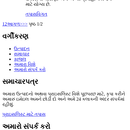
માટે યોગ્ય છે.
તપાસ
વિગત
1
2
આગળ>
>>
પૃષ્ઠ 1/2
વર્ગીકરણ
ઉત્પાદન
સમાચાર
ફાજલ
અમારા વિશે
અમારો સંપર્ક કરો
સમાચારપત્ર
અમારા ઉત્પાદનો અથવા પ્રાઇસલિસ્ટ વિશે પૂછપરછ માટે, કૃપા કરીને
અમારું ઇમેઇલ અમને છોડી દો અને અમે 24 કલાકની અંદર સંપર્કમાં
રહીશું.
પ્રાઇસલિસ્ટ માટે તપાસ
અમારો સંપર્ક કરો