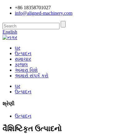
+86 18358701027
info@aligned-machinery.com
English
ઘર
ઉત્પાદન
સમાચાર
ફાજલ
અમારા વિશે
અમારો સંપર્ક કરો
ઘર
ઉત્પાદન
શ્રેણી
ઉત્પાદન
વૈશિષ્ટિકૃત ઉત્પાદનો