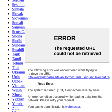
Serbian
Sesotho
Sinhala
Slovak
Slovenian
Somali
Samoan
Scots Gaelic
Shona
Sindhi
Sundanese
Swahili
Tajik
Tamil
Telugu
Thai
Ukrainian
Urdu
Uzbek
Vietnamese
Welsh
Xhosa
Yiddish
Yoruba
Zulu