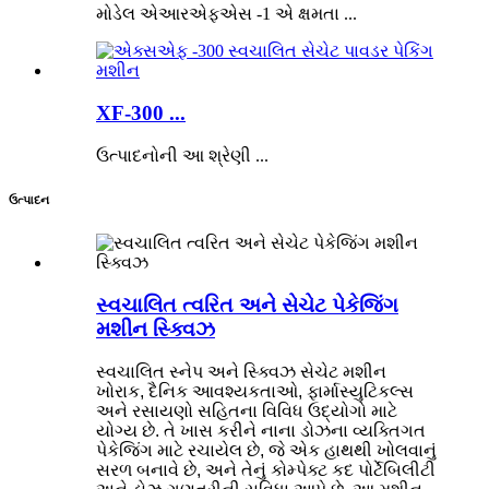
મોડેલ એઆરએફએસ -1 એ ક્ષમતા ...
XF-300 ...
ઉત્પાદનોની આ શ્રેણી ...
ઉત્પાદન
સ્વચાલિત ત્વરિત અને સેચેટ પેકેજિંગ
મશીન સ્ક્વિઝ
સ્વચાલિત સ્નેપ અને સ્ક્વિઝ સેચેટ મશીન
ખોરાક, દૈનિક આવશ્યકતાઓ, ફાર્માસ્યુટિકલ્સ
અને રસાયણો સહિતના વિવિધ ઉદ્યોગો માટે
યોગ્ય છે. તે ખાસ કરીને નાના ડોઝના વ્યક્તિગત
પેકેજિંગ માટે રચાયેલ છે, જે એક હાથથી ખોલવાનું
સરળ બનાવે છે, અને તેનું કોમ્પેક્ટ કદ પોર્ટેબિલીટી