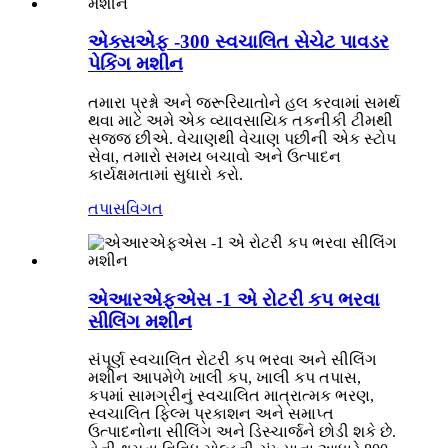
એક્સએફ -300 સ્વચાલિત સેચેટ પાવડર
પેકિંગ મશીન
તમારા પ્રશ્નો અને જરૂરિયાતોને હલ કરવામાં સમર્થ
થવા માટે અમે એક વ્યાવસાયિક તકનીકી ટીમથી
સજ્જ છીએ. વેચાણથી વેચાણ પછીની એક સ્ટોપ
સેવા, તમારો સમય બચાવો અને ઉત્પાદન
કાર્યક્ષમતામાં સુધારો કરો.
તપાસ
વિગત
એઆરએફએસ -1 એ રોટરી કપ ભરવા
સીલિંગ મશીન
સંપૂર્ણ સ્વચાલિત રોટરી કપ ભરવા અને સીલિંગ
મશીન આપમેળે ખાલી કપ, ખાલી કપ તપાસ,
કપમાં સામગ્રીનું સ્વચાલિત માત્રાત્મક ભરણ,
સ્વચાલિત ફિલ્મ પ્રકાશન અને સમાપ્ત
ઉત્પાદનોના સીલિંગ અને ડિસ્ચાર્જને છોડી શકે છે.