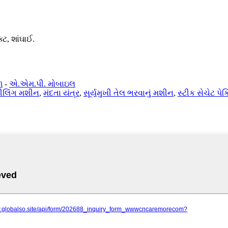
્ટ, શાંઘાઈ.
ળ
-
એ.એમ.પી. મોબાઇલ
ીલિંગ મશીન
,
મંદતા યંત્ર
,
સૂર્યમુખી તેલ ભરવાનું મશીન
,
સ્ટીક સેચેટ પે