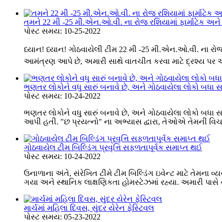
તમને 22 મી -25 મી.એન.ઓ.વી. ના રોજ રશિયામાં ફાર્માટેક અન
પોસ્ટ સમય: 10-25-2022
ધ્યાન! ધ્યાન! ગોઠવાયેલી ટીમ 22 મી -25 મી.એન.ઓ.વી. ના રોજ રશ
આમંત્રણ આપે છે, અમારી સાથે વાતચીત કરવા માટે દ્રશ્ય પર આ
ભણતર લોકોને વધુ સારું બનાવે છે, અને ગોઠવાયેલા લોકો બધા
પોસ્ટ સમય: 10-24-2022
ભણતર લોકોને વધુ સારું બનાવે છે, અને ગોઠવાયેલા લોકો બધા સ
આપી હતી. "છ પ્રયત્નો" ના અભ્યાસ દ્વારા, તેઓએ તેમની વિચા
ગોઠવાયેલ ટીમ બિલ્ડિંગ પ્રવૃત્તિ સફળતાપૂર્વક સમાપ્ત થઈ
પોસ્ટ સમય: 10-24-2022
ઉનાળાના અંતે, સંરેખિત ટીમે ટીમ બિલ્ડિંગ ઇવેન્ટ માટે તેમના
ગયા અને સ્થાનિક લાક્ષણિકતા હોમસ્ટેઝમાં રહ્યા. અમારી પાસે રં
માર્ચમાં મહિલા દિવસ, સુંદર યેરેન ફેસ્ટિવલ
પોસ્ટ સમય: 05-23-2022