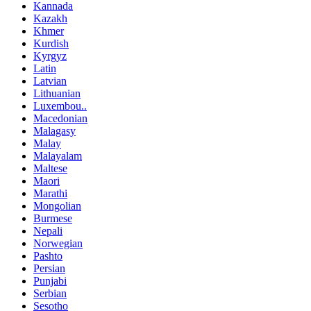
Kannada
Kazakh
Khmer
Kurdish
Kyrgyz
Latin
Latvian
Lithuanian
Luxembou..
Macedonian
Malagasy
Malay
Malayalam
Maltese
Maori
Marathi
Mongolian
Burmese
Nepali
Norwegian
Pashto
Persian
Punjabi
Serbian
Sesotho