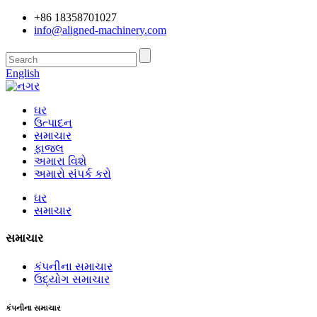
+86 18358701027
info@aligned-machinery.com
English
ઘર
ઉત્પાદન
સમાચાર
ફાજલ
અમારા વિશે
અમારો સંપર્ક કરો
ઘર
સમાચાર
સમાચાર
કંપનીના સમાચાર
ઉદ્યોગ સમાચાર
કંપનીના સમાચાર