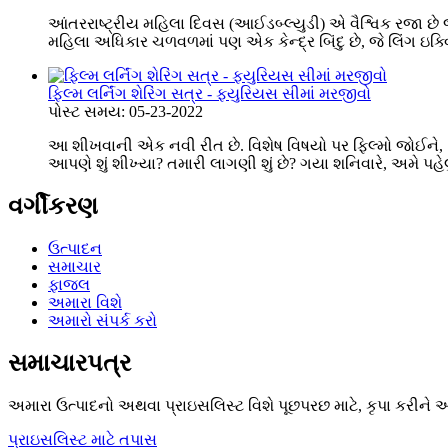
આંતરરાષ્ટ્રીય મહિલા દિવસ (આઈડબ્લ્યુડી) એ વૈશ્વિક રજા છે જ
મહિલા અધિકાર ચળવળમાં પણ એક કેન્દ્ર બિંદુ છે, જે લિંગ ઇક્વિ
ફિલ્મ લર્નિંગ શેરિંગ સત્ર - ફ્યુરિયસ સીમાં મરજીવો
પોસ્ટ સમય: 05-23-2022
આ શીખવાની એક નવી રીત છે. વિશેષ વિષયો પર ફિલ્મો જોઈને
આપણે શું શીખ્યા? તમારી લાગણી શું છે? ગયા શનિવારે, અમે પહેલું 
વર્ગીકરણ
ઉત્પાદન
સમાચાર
ફાજલ
અમારા વિશે
અમારો સંપર્ક કરો
સમાચારપત્ર
અમારા ઉત્પાદનો અથવા પ્રાઇસલિસ્ટ વિશે પૂછપરછ માટે, કૃપા કરીને અ
પ્રાઇસલિસ્ટ માટે તપાસ