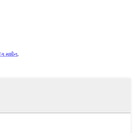
કિંગ મશીન
,