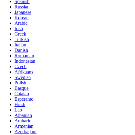
Spanish
Russian
Japanese
Korean
Arabic
Irish
Greek
Turkish
Italian
Danish
Romanian
Indonesian
Czech
Afrikaans
Swedish
Polish
Basque
Catalan
Esperanto
Hindi
Lao
Albanian
Amharic
Armenian
Azerbaijani