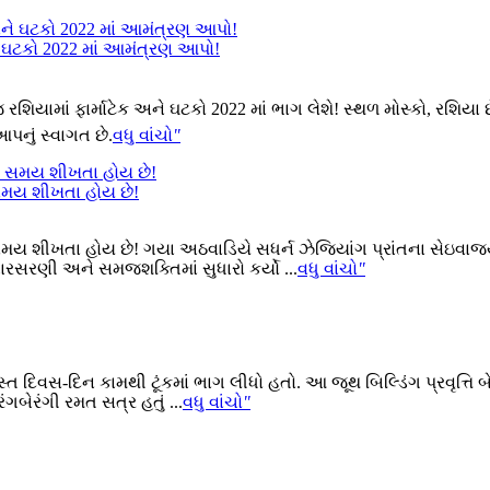
ે ઘટકો 2022 માં આમંત્રણ આપો!
િયામાં ફાર્માટેક અને ઘટકો 2022 માં ભાગ લેશે! સ્થળ મોસ્કો, રશિયા છે
પનું સ્વાગત છે.
વધુ વાંચો
"
 સમય શીખતા હોય છે!
મય શીખતા હોય છે! ગયા અઠવાડિયે સધર્ન ઝેજિયાંગ પ્રાંતના સેઇવાજ્યુક
રસરણી અને સમજશક્તિમાં સુધારો કર્યો ...
વધુ વાંચો
"
 વ્યસ્ત દિવસ-દિન કામથી ટૂંકમાં ભાગ લીધો હતો. આ જૂથ બિલ્ડિંગ પ્રવૃ
ગબેરંગી રમત સત્ર હતું ...
વધુ વાંચો
"