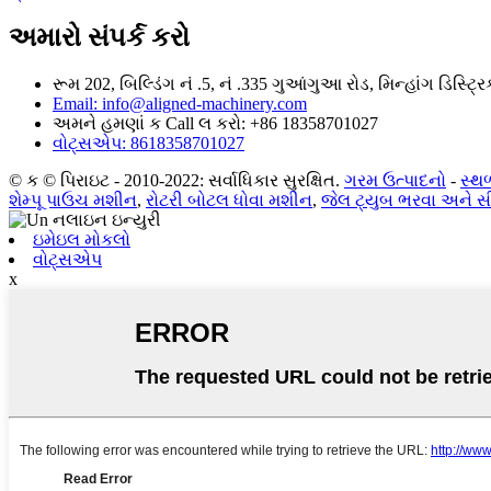
અમારો સંપર્ક કરો
રૂમ 202, બિલ્ડિંગ નં .5, નં .335 ગુઆંગુઆ રોડ, મિન્હાંગ ડિસ્ટ્રિક
Email: info@aligned-machinery.com
અમને હમણાં ક Call લ કરો: +86 18358701027
વોટ્સએપ: 8618358701027
© ક © પિરાઇટ - 2010-2022: સર્વાધિકાર સુરક્ષિત.
ગરમ ઉત્પાદનો
-
સ્થ
શેમ્પૂ પાઉચ મશીન
,
રોટરી બોટલ ધોવા મશીન
,
જેલ ટ્યુબ ભરવા અને સ
ઇમેઇલ મોકલો
વોટ્સએપ
x