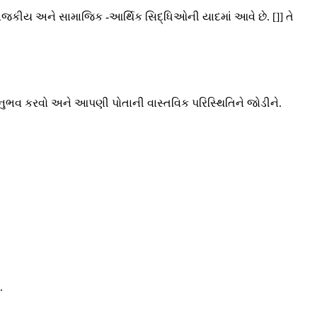
, રાજકીય અને સામાજિક -આર્થિક સિદ્ધિઓની યાદમાં આવે છે. []] તે
ુભવ કરવો અને આપણી પોતાની વાસ્તવિક પરિસ્થિતિને જોડીને.
.