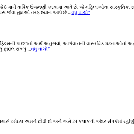
ે 8 માર્ચે વાર્ષિક ઉજવણી કરવામાં આવે છે, જે મહિલાઓના સાંસ્કૃતિક
સ જેવા મુદ્દાઓ તરફ ધ્યાન આપે છે ...
વધુ વાંચો
"
, ફિલ્મની પાછળનો અર્થ અનુભવો, આગેવાનની વાસ્તવિક ઘટનાઓનો અન
ફાઇલ રાખ્યું ...
વધુ વાંચો
"
મારું ઇમેઇલ અમને છોડી દો અને અમે 24 કલાકની અંદર સંપર્કમાં રહીશું