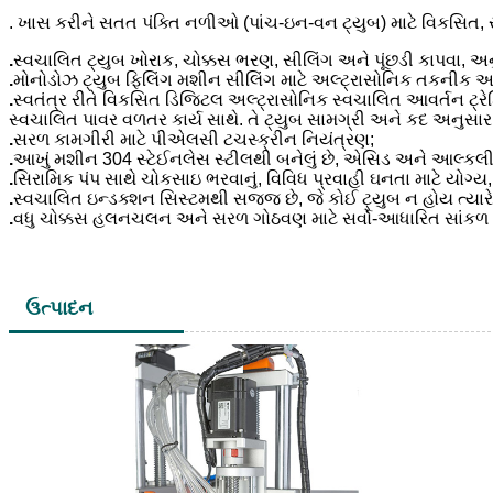
.
ખાસ કરીને સતત પંક્તિ નળીઓ (પાંચ-ઇન-વન ટ્યુબ) માટે વિકસિત, 
.
સ્વચાલિત ટ્યુબ ખોરાક, ચોક્કસ ભરણ, સીલિંગ અને પૂંછડી કાપવા, અન
.
મોનોડોઝ ટ્યુબ ફિલિંગ મશીન સીલિંગ માટે અલ્ટ્રાસોનિક તકનીક અપના
.
સ્વતંત્ર રીતે વિકસિત ડિજિટલ અલ્ટ્રાસોનિક સ્વચાલિત આવર્તન ટ્રે
સ્વચાલિત પાવર વળતર કાર્ય સાથે. તે ટ્યુબ સામગ્રી અને કદ અનુસાર
.
સરળ કામગીરી માટે પીએલસી ટચસ્ક્રીન નિયંત્રણ;
.
આખું મશીન 304 સ્ટેઈનલેસ સ્ટીલથી બનેલું છે, એસિડ અને આલ્કલી મ
.
સિરામિક પંપ સાથે ચોકસાઇ ભરવાનું, વિવિધ પ્રવાહી ઘનતા માટે યોગ્ય,
.
સ્વચાલિત ઇન્ડક્શન સિસ્ટમથી સજ્જ છે, જે કોઈ ટ્યુબ ન હોય ત્યાર
.
વધુ ચોક્કસ હલનચલન અને સરળ ગોઠવણ માટે સર્વો-આધારિત સાંકળ મ
ઉત્પાદન