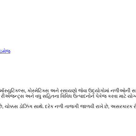
ર્માસ્યુટિકલ્સ, કોસ્મેટિક્સ અને રસાયણો જેવા ઉદ્યોગોમાં નળીઓની
 રીએજન્ટ્સ અને વધુ સહિતના વિવિધ ઉત્પાદનોને પેકેજ કરવા માટે યોગ્
છે, ચોક્કસ ડોઝિંગ સાથે. દરેક નળી તાજગી જાળવી રાખે છે, અસરકારક રીત