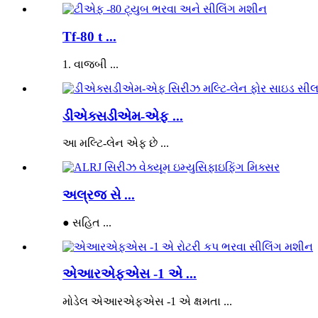
Tf-80 t ...
1. વાજબી ...
ડીએક્સડીએમ-એફ ...
આ મલ્ટિ-લેન એફ છે ...
અલ્રજ સે ...
● સહિત ...
એઆરએફએસ -1 એ ...
મોડેલ એઆરએફએસ -1 એ ક્ષમતા ...