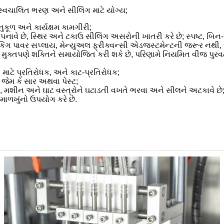
સ્વચાલિત ભરણ અને સીલિંગ માટે યોગ્ય;
ુકૂળ અને કાર્યક્ષમ કામગીરી;
વે છે, સ્થિર અને ટકાઉ સીલિંગ અસરોની ખાતરી કરે છે; સ્પષ્ટ, બિન-વ
કિંગ પાવર સપ્લાય, મેન્યુઅલ ફ્રીક્વન્સી એડજસ્ટમેન્ટની જરૂર નથી,
 મુક્તપણે શક્તિને સમાયોજિત કરી શકે છે, પરિણામે નિયમિત વીજ પુરવ
ાટે પ્રતિરોધક, અને કાટ-પ્રતિરોધક;
 જેમ કે સાર અથવા પેસ્ટ;
ે, મશીન અને ઘાટ વસ્ત્રોને ઘટાડતી વખતે ભરવા અને સીલને અટકાવે છે
ાળખુંનો ઉપયોગ કરે છે.