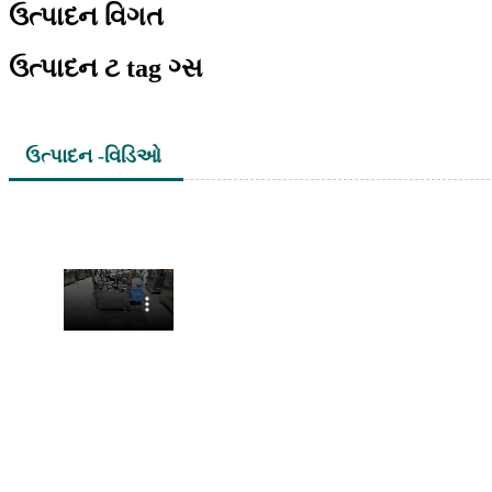
ઉત્પાદન વિગત
ઉત્પાદન ટ tag ગ્સ
ઉત્પાદન -વિડિઓ