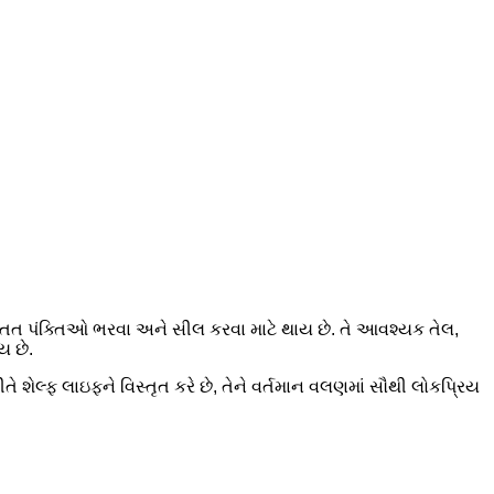
 સતત પંક્તિઓ ભરવા અને સીલ કરવા માટે થાય છે. તે આવશ્યક તેલ,
ય છે.
ે શેલ્ફ લાઇફને વિસ્તૃત કરે છે, તેને વર્તમાન વલણમાં સૌથી લોકપ્રિય