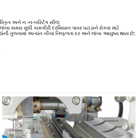
િકૃત અને ન -ન-બર્સ્ટિંગ સીલ;
 લાંબા સમય સુધી કામગીરી દરમિયાન પાવર ઘટાડાને રોકવા માટે
ઠોની તુલનામાં અત્યંત નીચા નિષ્ફળતા દર અને લાંબા આયુષ્ય થાય છે;
;