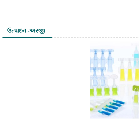
ઉત્પાદન -અરજી