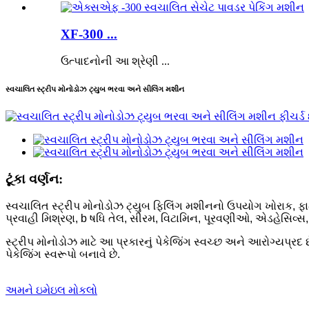
XF-300 ...
ઉત્પાદનોની આ શ્રેણી ...
સ્વચાલિત સ્ટ્રીપ મોનોડોઝ ટ્યુબ ભરવા અને સીલિંગ મશીન
ટૂંકા વર્ણન:
સ્વચાલિત સ્ટ્રીપ મોનોડોઝ ટ્યુબ ફિલિંગ મશીનનો ઉપયોગ ખોરાક, ફા
પ્રવાહી મિશ્રણ, b ષધિ તેલ, સીરમ, વિટામિન, પૂરવણીઓ, એડહેસિવ્સ,
સ્ટ્રીપ મોનોડોઝ માટે આ પ્રકારનું પેકેજિંગ સ્વચ્છ અને આરોગ્યપ્રદ 
પેકેજિંગ સ્વરૂપો બનાવે છે.
અમને ઇમેઇલ મોકલો