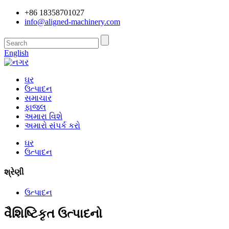
+86 18358701027
info@aligned-machinery.com
English
ઘર
ઉત્પાદન
સમાચાર
ફાજલ
અમારા વિશે
અમારો સંપર્ક કરો
ઘર
ઉત્પાદન
શ્રેણી
ઉત્પાદન
વૈશિષ્ટિકૃત ઉત્પાદનો