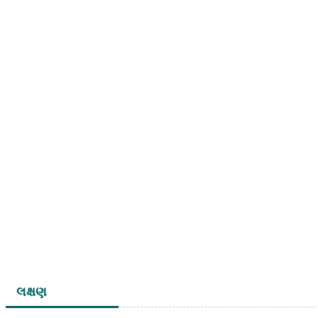
લક્ષણ