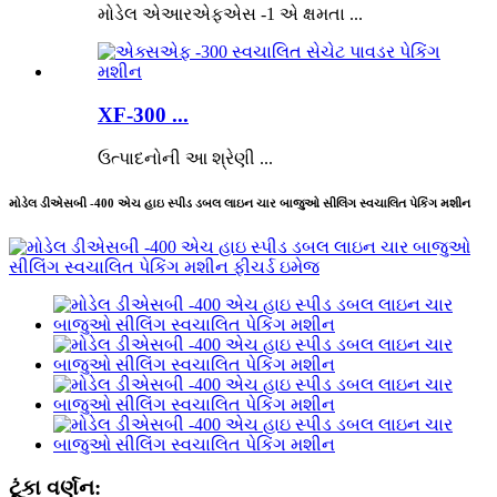
મોડેલ એઆરએફએસ -1 એ ક્ષમતા ...
XF-300 ...
ઉત્પાદનોની આ શ્રેણી ...
મોડેલ ડીએસબી -400 એચ હાઇ સ્પીડ ડબલ લાઇન ચાર બાજુઓ સીલિંગ સ્વચાલિત પેકિંગ મશીન
ટૂંકા વર્ણન: