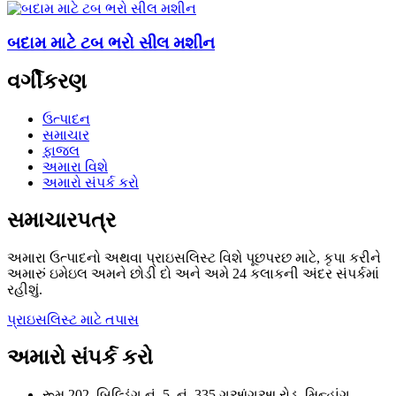
બદામ માટે ટબ ભરો સીલ મશીન
વર્ગીકરણ
ઉત્પાદન
સમાચાર
ફાજલ
અમારા વિશે
અમારો સંપર્ક કરો
સમાચારપત્ર
અમારા ઉત્પાદનો અથવા પ્રાઇસલિસ્ટ વિશે પૂછપરછ માટે, કૃપા કરીને
અમારું ઇમેઇલ અમને છોડી દો અને અમે 24 કલાકની અંદર સંપર્કમાં
રહીશું.
પ્રાઇસલિસ્ટ માટે તપાસ
અમારો સંપર્ક કરો
રૂમ 202, બિલ્ડિંગ નં .5, નં .335 ગુઆંગુઆ રોડ, મિન્હાંગ