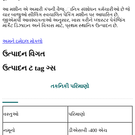
આ મશીન એ અમારી કંપની વૈજ્ .ાનિક સંશોધન કર્મચારીઓ છે જે
ચાર બાજુઓ સીલિંગ સ્વચાલિત પેકિંગ મશીન પર આધારિત છે,
જીએમપી આવશ્યકતાઓ અનુસાર, ખાસ કરીને પ્લાસ્ટર પેકેજિંગ
માર્કેટ ડિઝાઇન અને વિકાસ માટે, પ્રથમ સ્થાનિક ઉત્પાદન છે.
અમને ઇમેઇલ મોકલો
ઉત્પાદન વિગત
ઉત્પાદન ટ tag ગ્સ
તકનિકી પરિમાણો
વસ્તુઓ
પરિમાણો
નમૂનો
ડીએસબી -400 એચ