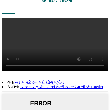
ઉત્પાદન -વિડિઓ
ગત:
બદામ માટે ટબ ભરો સીલ મશીન
આગળ:
એઆરએફએસ -1 એ રોટરી કપ ભરવા સીલિંગ મશીન