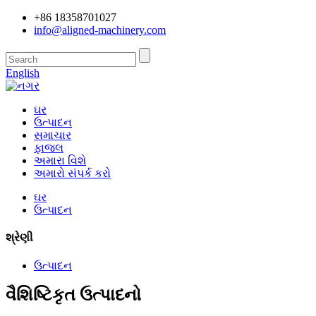
+86 18358701027
info@aligned-machinery.com
English
ઘર
ઉત્પાદન
સમાચાર
ફાજલ
અમારા વિશે
અમારો સંપર્ક કરો
ઘર
ઉત્પાદન
શ્રેણી
ઉત્પાદન
વૈશિષ્ટિકૃત ઉત્પાદનો