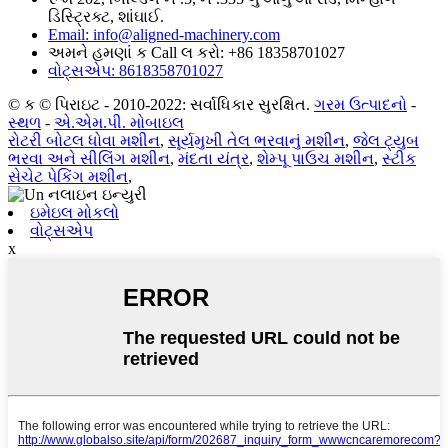
ડિસ્ટ્રિક્ટ, શાંઘાઈ.
Email: info@aligned-machinery.com
અમને હમણાં ક Call લ કરો: +86 18358701027
વોટ્સએપ: 8618358701027
© ક © પિરાઇટ - 2010-2022: સર્વાધિકાર સુરક્ષિત.
ગરમ ઉત્પાદનો
-
સ્થળ
-
એ.એમ.પી. મોબાઇલ
રોટરી બોટલ ધોવા મશીન
,
સૂર્યમુખી તેલ ભરવાનું મશીન
,
જેલ ટ્યુબ
ભરવા અને સીલિંગ મશીન
,
મંદતા યંત્ર
,
શેમ્પૂ પાઉચ મશીન
,
સ્ટીક
સેચેટ પેકિંગ મશીન
,
ઇમેઇલ મોકલો
વોટ્સએપ
x