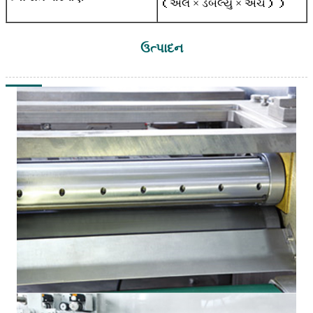
（એલ × ડબલ્યુ × એચ））
ઉત્પાદન