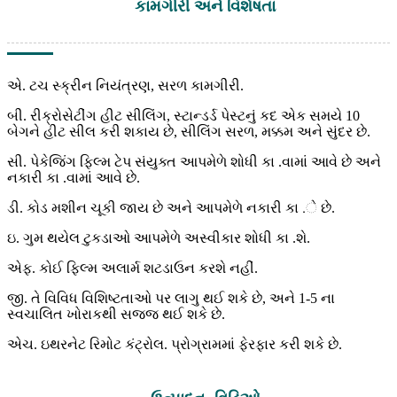
કામગીરી અને વિશેષતા
એ. ટચ સ્ક્રીન નિયંત્રણ, સરળ કામગીરી.
બી. રીક્રોસેટીંગ હીટ સીલિંગ, સ્ટાન્ડર્ડ પેસ્ટનું કદ એક સમયે 10
બેગને હીટ સીલ કરી શકાય છે, સીલિંગ સરળ, મક્કમ અને સુંદર છે.
સી. પેકેજિંગ ફિલ્મ ટેપ સંયુક્ત આપમેળે શોધી કા .વામાં આવે છે અને
નકારી કા .વામાં આવે છે.
ડી. કોડ મશીન ચૂકી જાય છે અને આપમેળે નકારી કા .ે છે.
ઇ. ગુમ થયેલ ટુકડાઓ આપમેળે અસ્વીકાર શોધી કા .શે.
એફ. કોઈ ફિલ્મ અલાર્મ શટડાઉન કરશે નહીં.
જી. તે વિવિધ વિશિષ્ટતાઓ પર લાગુ થઈ શકે છે, અને 1-5 ના
સ્વચાલિત ખોરાકથી સજ્જ થઈ શકે છે.
એચ. ઇથરનેટ રિમોટ કંટ્રોલ. પ્રોગ્રામમાં ફેરફાર કરી શકે છે.