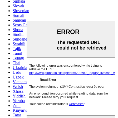
Sinhala
Slovak
Slovenian
Somali
Samoan
Scots Gaelic
Shona
Sindhi
Sundanese
Swahili
Tajik
Tamil
Telugu
Thai
Ukrainian
Urdu
Uzbek
Vietnamese
Welsh
Xhosa
Yiddish
Yoruba
Zulu
Kinyarwanda
Tatar