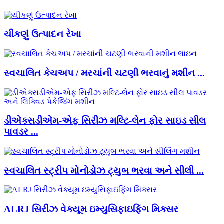
ચીકણું ઉત્પાદન રેખા
સ્વચાલિત કેચઅપ / મરચાંની ચટણી ભરવાનું મશીન ...
ડીએક્સડીએમ-એફ સિરીઝ મલ્ટિ-લેન ફોર સાઇડ સીલ
પાવડર ...
સ્વચાલિત સ્ટ્રીપ મોનોડોઝ ટ્યુબ ભરવા અને સીલી ...
ALRJ સિરીઝ વેક્યૂમ ઇમ્યુસિફાઇફિંગ મિક્સર