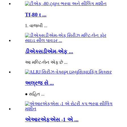
Tf-80 t ...
1. વાજબી ...
ડીએક્સડીએમ-એફ ...
આ મલ્ટિ-લેન એફ છે ...
અલ્રજ સે ...
● સહિત ...
એઆરએફએસ -1 એ ...