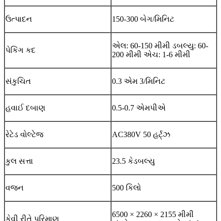
ઉત્પાદન
150-300 બેગ/મિનિટ
એલ: 60-150 મીમી ડબલ્યુ: 60-
પેકિંગ કદ
200 મીમી એચ: 1-6 મીમી
સંકુચિત
0.3 એમ 3/મિનિટ
હવાઈ ​​દબાણ
0.5-0.7 એમપીએ
રેટેડ વોલ્ટેજ
AC380V 50 હર્ટ્ઝ
કુલ સત્તા
23.5 કેડબલ્યુ
વજન
500 કિલો
6500 × 2260 × 2155 મીમી
કેવી રીતે પરિમાણ