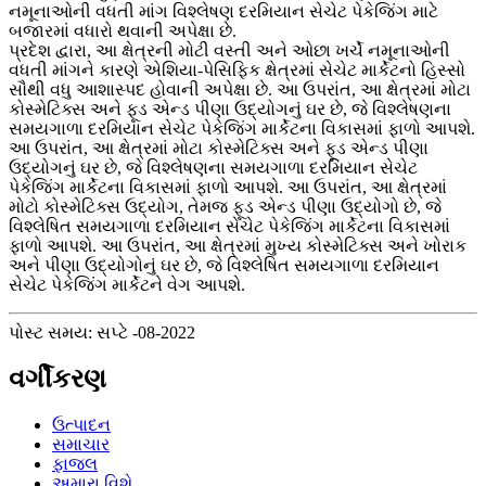
નમૂનાઓની વધતી માંગ વિશ્લેષણ દરમિયાન સેચેટ પેકેજિંગ માટે
બજારમાં વધારો થવાની અપેક્ષા છે.
પ્રદેશ દ્વારા, આ ક્ષેત્રની મોટી વસ્તી અને ઓછા ખર્ચે નમૂનાઓની
વધતી માંગને કારણે એશિયા-પેસિફિક ક્ષેત્રમાં સેચેટ માર્કેટનો હિસ્સો
સૌથી વધુ આશાસ્પદ હોવાની અપેક્ષા છે. આ ઉપરાંત, આ ક્ષેત્રમાં મોટા
કોસ્મેટિક્સ અને ફૂડ એન્ડ પીણા ઉદ્યોગનું ઘર છે, જે વિશ્લેષણના
સમયગાળા દરમિયાન સેચેટ પેકેજિંગ માર્કેટના વિકાસમાં ફાળો આપશે.
આ ઉપરાંત, આ ક્ષેત્રમાં મોટા કોસ્મેટિક્સ અને ફૂડ એન્ડ પીણા
ઉદ્યોગનું ઘર છે, જે વિશ્લેષણના સમયગાળા દરમિયાન સેચેટ
પેકેજિંગ માર્કેટના વિકાસમાં ફાળો આપશે. આ ઉપરાંત, આ ક્ષેત્રમાં
મોટો કોસ્મેટિક્સ ઉદ્યોગ, તેમજ ફૂડ એન્ડ પીણા ઉદ્યોગો છે, જે
વિશ્લેષિત સમયગાળા દરમિયાન સેચેટ પેકેજિંગ માર્કેટના વિકાસમાં
ફાળો આપશે. આ ઉપરાંત, આ ક્ષેત્રમાં મુખ્ય કોસ્મેટિક્સ અને ખોરાક
અને પીણા ઉદ્યોગોનું ઘર છે, જે વિશ્લેષિત સમયગાળા દરમિયાન
સેચેટ પેકેજિંગ માર્કેટને વેગ આપશે.
પોસ્ટ સમય: સપ્ટે -08-2022
વર્ગીકરણ
ઉત્પાદન
સમાચાર
ફાજલ
અમારા વિશે