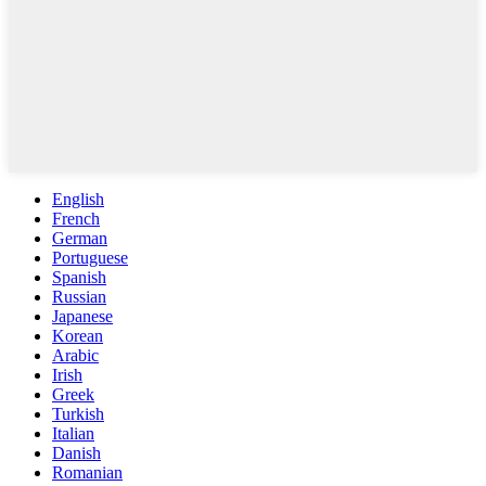
English
French
German
Portuguese
Spanish
Russian
Japanese
Korean
Arabic
Irish
Greek
Turkish
Italian
Danish
Romanian