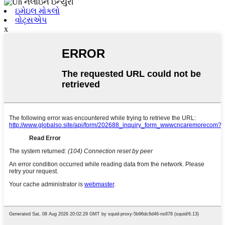
ઇમેઇલ મોકલો
વોટ્સએપ
x