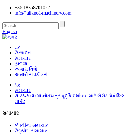
+86 18358701027
info@aligned-machinery.com
English
ઘર
ઉત્પાદન
સમાચાર
ફાજલ
અમારા વિશે
અમારો સંપર્ક કરો
ઘર
સમાચાર
2022-2030 માં નોંધપાત્ર વૃદ્ધિ દર્શાવવા માટે સેચેટ પેકેજિંગ
માર્કેટ
સમાચાર
કંપનીના સમાચાર
ઉદ્યોગ સમાચાર