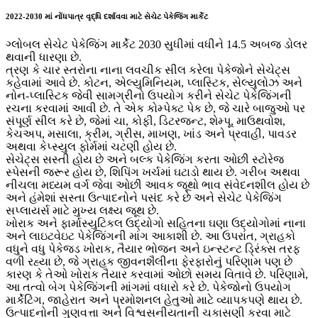
2022-2030 માં નોંધપાત્ર વૃદ્ધિ દર્શાવવા માટે સેચેટ પેકેજિંગ માર્કેટ
ગ્લોબલ સેચેટ પેકેજિંગ માર્કેટ 2030 સુધીમાં વધીને 14.5 અબજ ડોલર
થવાની ધારણા છે.
ત્રણ કે ચાર સ્તરોના નાના લવચીક સીલ કરેલા પેકેજોને સેચેટ્સ
કહેવામાં આવે છે. કોટન, એલ્યુમિનિયમ, પ્લાસ્ટિક, સેલ્યુલોઝ અને
નોન-પ્લાસ્ટિક જેવી સામગ્રીનો ઉપયોગ કરીને સેચેટ પેકેજિંગની
રચના કરવામાં આવી છે. તે એક કોમ્પેક્ટ પેક છે, જે ચારે બાજુઓ પર
સંપૂર્ણ સીલ કરે છે, જેમાં ચા, કોફી, ડિટરજન્ટ, શેમ્પૂ, માઉથવોશ,
કેચઅપ, મસાલા, ક્રીમ, ગ્રીસ, માખણ, ખાંડ અને પ્રવાહી, પાવડર
અથવા કેપ્સ્યુલ ફોર્મમાં ચટણી હોય છે.
સેચેટ્સ સસ્તી હોય છે અને બલ્ક પેકેજિંગ કરતા ઓછી સ્ટોરેજ
સ્પેસની જરૂર હોય છે, શિપિંગ ખર્ચમાં ઘટાડો થાય છે. ગરીબ અથવા
નીચલા મધ્યમ વર્ગ જેવા ઓછી આવક જૂથો ભાવ સંવેદનશીલ હોય છે
અને હંમેશાં સસ્તા ઉત્પાદનોને પસંદ કરે છે અને સેચેટ પેકેજિંગ
સપ્લાયર્સ માટે મુખ્ય લક્ષ્ય જૂથ છે.
ખોરાક અને ફાર્માસ્યુટિકલ ઉદ્યોગો સહિતના ઘણા ઉદ્યોગોમાં નાના
અને લાઇટવેઇટ પેકેજિંગની માંગ આકાશી છે. આ ઉપરાંત, ગ્રાહકો
વધુને વધુ પેકેજ્ડ ખોરાક, તૈયાર ભોજન અને ઇન્સ્ટન્ટ ડ્રિંક્સ તરફ
વળી રહ્યા છે, જે ગ્રાહક જીવનશૈલીના ફેરફારોનું પરિણામ પણ છે
કારણ કે તેઓ ખોરાક તૈયાર કરવામાં ઓછો સમય વિતાવે છે. પરિણામે,
આ તત્વો બેગ પેકેજિંગની માંગમાં વધારો કરે છે. પેકેજોનો ઉપયોગ
માર્કેટિંગ, જાહેરાત અને પ્રમોશનલ હેતુઓ માટે વ્યાપકપણે થાય છે.
ઉત્પાદનોની ગુણવત્તા અને વિશ્વસનીયતાની ચકાસણી કરવા માટે