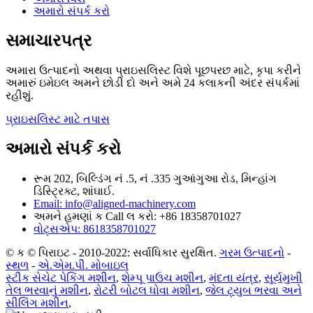
અમારો સંપર્ક કરો
સમાચારપત્ર
અમારા ઉત્પાદનો અથવા પ્રાઇસલિસ્ટ વિશે પૂછપરછ માટે, કૃપા કરીને
અમારું ઇમેઇલ અમને છોડી દો અને અમે 24 કલાકની અંદર સંપર્કમાં
રહીશું.
પ્રાઇસલિસ્ટ માટે તપાસ
અમારો સંપર્ક કરો
રૂમ 202, બિલ્ડિંગ નં .5, નં .335 ગુઆંગુઆ રોડ, મિન્હાંગ
ડિસ્ટ્રિક્ટ, શાંઘાઈ.
Email: info@aligned-machinery.com
અમને હમણાં ક Call લ કરો: +86 18358701027
વોટ્સએપ: 8618358701027
© ક © પિરાઇટ - 2010-2022: સર્વાધિકાર સુરક્ષિત.
ગરમ ઉત્પાદનો
-
સ્થળ
-
એ.એમ.પી. મોબાઇલ
સ્ટીક સેચેટ પેકિંગ મશીન
,
શેમ્પૂ પાઉચ મશીન
,
મંદતા યંત્ર
,
સૂર્યમુખી
તેલ ભરવાનું મશીન
,
રોટરી બોટલ ધોવા મશીન
,
જેલ ટ્યુબ ભરવા અને
સીલિંગ મશીન
,